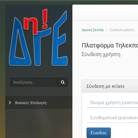
Αρχική Σελίδα
Σύνδεση χρήστη
Πλατφόρμα Τηλεκπ
Σύνδεση χρήστη
Αναζήτηση
Αναζήτηση
Σύνδεση με eclass
Βασικές Επιλογές
Είσοδος