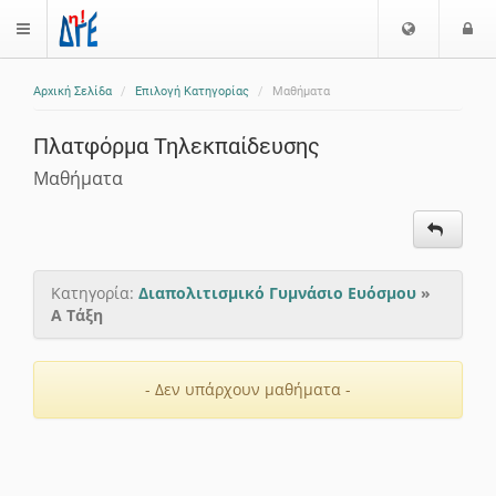
Επιλογή
Ε
$langMenu
Γλώσσας
Αρχική Σελίδα
Επιλογή Κατηγορίας
Μαθήματα
ζήτηση
Πλατφόρμα Τηλεκπαίδευσης
Μαθήματα
Κατηγορία:
Διαπολιτισμικό Γυμνάσιο Ευόσμου
»
Α Τάξη
- Δεν υπάρχουν μαθήματα -